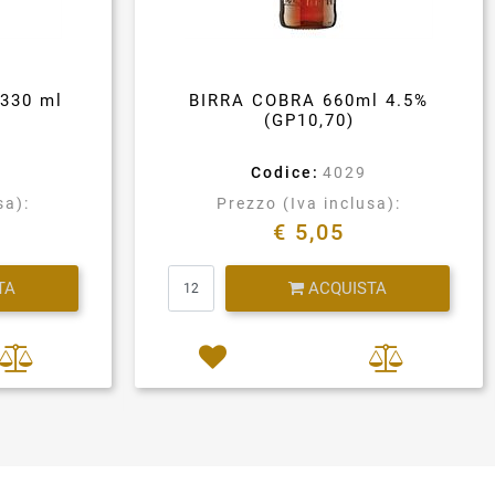
330 ml
BIRRA COBRA 660ml 4.5%
(GP10,70)
Codice:
4029
sa):
Prezzo (Iva inclusa):
€ 5,05
Quantità
TA
ACQUISTA