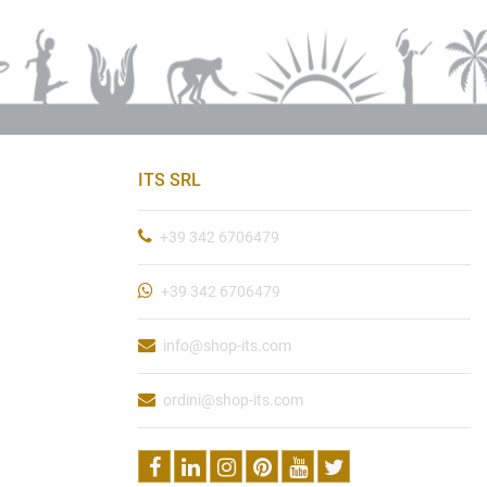
ITS SRL
+39 342 6706479
+39 342 6706479
info@shop-its.com
ordini@shop-its.com