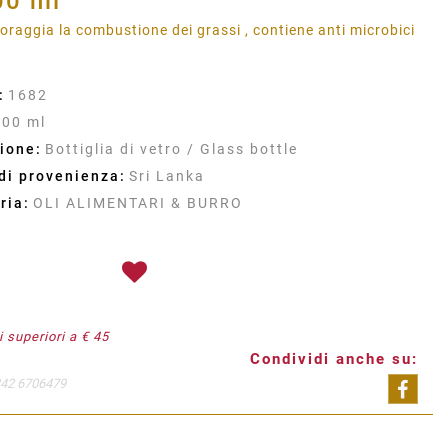
00 ml
coraggia la combustione dei grassi , contiene anti microbici
:
1682
200 ml
ione:
Bottiglia di vetro / Glass bottle
di provenienza:
Sri Lanka
ria:
OLI ALIMENTARI & BURRO
 superiori a € 45
Condividi anche su:
342 6706479
Shar