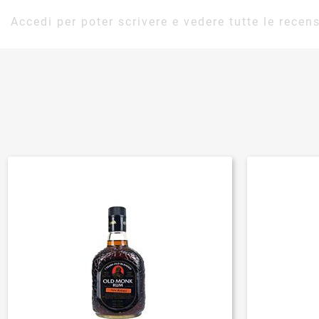
Accedi per poter scrivere e vedere tutte le recens