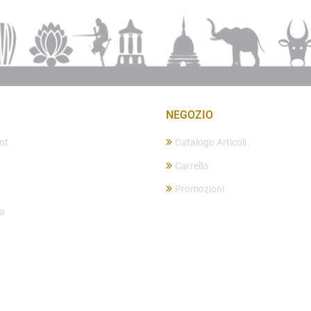
NEGOZIO
nt
Catalogo Articoli
Carrello
Promozioni
ta