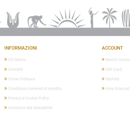
INFORMAZIONI
ACCOUNT
Chi Siamo
Nuovo Accou
Contatti
Gift Card
Come Ordinare
Wishlist
Condizioni Generali di Vendita
Area Riserva
Privacy e Cookie Policy
Iscrizione alla Newsletter