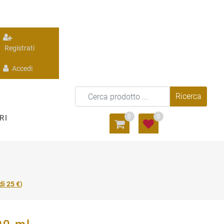
Registrati
Accedi
0
0
RI
di 25 €
)