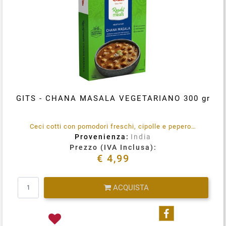
GITS - CHANA MASALA VEGETARIANO 300 gr
Ceci cotti con pomodori freschi, cipolle e peperoni in una salsa densa e piccante. Senza conservanti,colore o aromi artificiali aggiunti. 100% Vegetariano. Immergere la busta integra in acqua bollente per 3-5 minuti, rimuovere, tagliare, aprire e servire.
Provenienza:
India
Prezzo (IVA Inclusa):
€ 4,99
Quantità
ACQUISTA