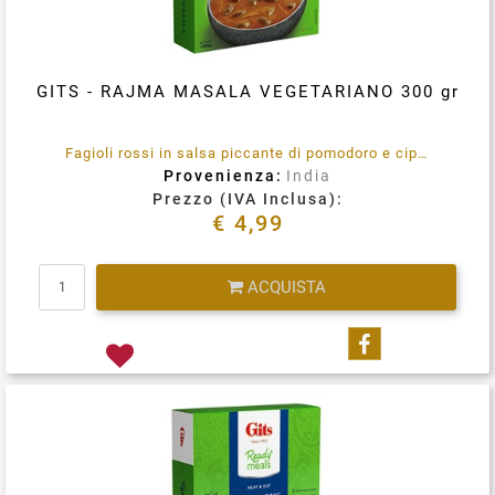
GITS - RAJMA MASALA VEGETARIANO 300 gr
Fagioli rossi in salsa piccante di pomodoro e cipolla. Senza conservanti aggiunti. 100% vegetariano. Immergere la busta integra in acqua bollente per 3-5 minuti, rimuovere, tagliare, aprire e servire.
Provenienza:
India
Prezzo (IVA Inclusa):
€ 4,99
Quantità
ACQUISTA
Condividi su