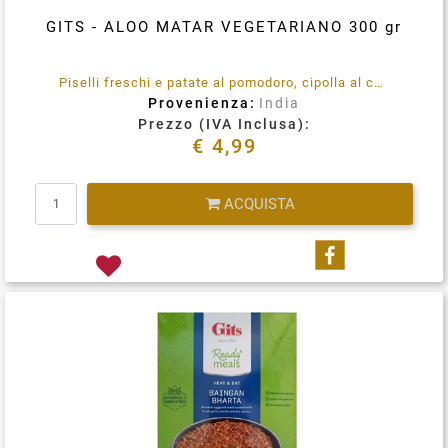
GITS - ALOO MATAR VEGETARIANO 300 gr
Piselli freschi e patate al pomodoro, cipolla al curry. Senza conservanti, colore o sapore artificiale aggiunti. 100% vegetariano. Immergere la busta integra in acqua bollente per 3-5 minuti, rimuovere, tagliare, aprire e servire.
Provenienza:
India
Prezzo (IVA Inclusa):
€ 4,99
Quantità
ACQUISTA
Condividi su