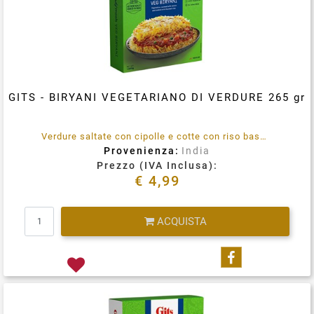
GITS - BIRYANI VEGETARIANO DI VERDURE 265 gr
Verdure saltate con cipolle e cotte con riso basmati. Senza conservanti aggiunti. 100% vegetariano. Immergere la busta integra in acqua bollente per 3-5 minuti, rimuovere, tagliare, aprire e servire.
Provenienza:
India
Prezzo (IVA Inclusa):
€ 4,99
Quantità
ACQUISTA
Condividi su