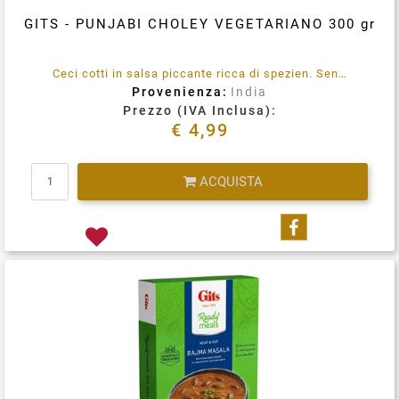
GITS - PUNJABI CHOLEY VEGETARIANO 300 gr
Ceci cotti in salsa piccante ricca di spezien. Senza conservanti aggiunti. 100% vegetariano. Immergere la busta integra in acqua bollente per 3-5 minuti, rimuovere, tagliare, aprire e servire.
Provenienza:
India
Prezzo (IVA Inclusa):
€ 4,99
Quantità
ACQUISTA
Condividi su