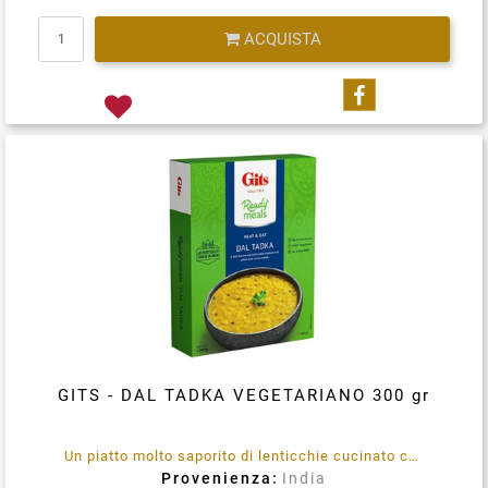
Quantità
ACQUISTA
Condividi su
GITS - DAL TADKA VEGETARIANO 300 gr
Un piatto molto saporito di lenticchie cucinato con cipolla e semi di cumino. Senza conservanti aggiunti. 100% vegetariano. Immergere la busta integra in acqua bollente per 3-5 minuti, rimuovere, tagliare, aprire e servire.
Provenienza:
India