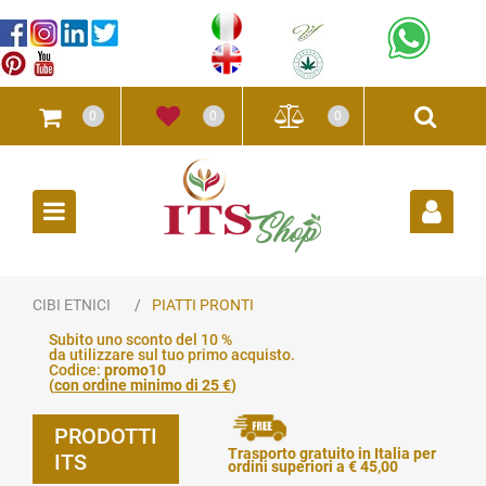
0
0
0
Open
CIBI ETNICI
PIATTI PRONTI
Subito uno sconto del 10 %
da utilizzare sul tuo primo acquisto.
Codice:
promo10
(
con ordine minimo di 25 €
)
PRODOTTI
Trasporto gratuito in Italia per
ITS
ordini superiori a € 45,00