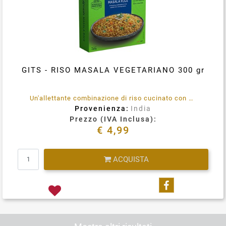
GITS - RISO MASALA VEGETARIANO 300 gr
Un'allettante combinazione di riso cucinato con spezie invitanti. Senza conservanti aggiunti. 100% vegetariano. Immergere la busta integra in acqua bollente per 3-5 minuti, rimuovere, tagliare, aprire e servire.
Provenienza:
India
Prezzo (IVA Inclusa):
€ 4,99
Quantità
ACQUISTA
Condividi su