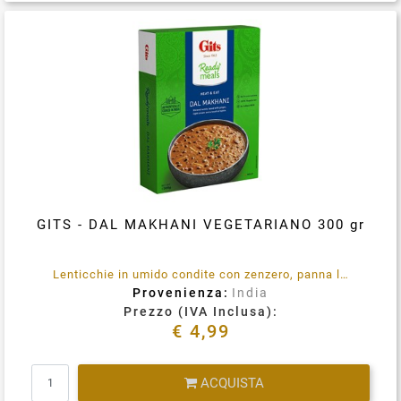
Condividi su
GITS - DAL MAKHANI VEGETARIANO 300 gr
Lenticchie in umido condite con zenzero, panna leggera e un tocco di spezie .Senza conservanti aggiunti. 100% vegetariano. Immergere la busta integra in acqua bollente per 3-5 minuti, rimuovere, tagliare, aprire e servire.
Provenienza:
India
Prezzo (IVA Inclusa):
€ 4,99
Quantità
ACQUISTA