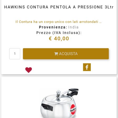
HAWKINS CONTURA PENTOLA A PRESSIONE 3Ltr
Il Contura ha un corpo unico con lati arrotondati per facilitare la mescolazione, migliore visibilità e una facile rimozione del cibo. Per piatti difficili che richiedono molta mescolatura, Contura è la pentola ideale.
Provenienza:
India
Prezzo (IVA Inclusa):
€ 40,00
Quantità
ACQUISTA
Condividi su