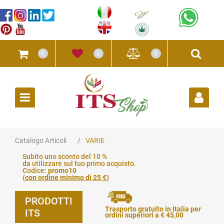
0
0
0
Open
Catalogo Articoli
VARIE
Subito uno sconto del 10 %
da utilizzare sul tuo primo acquisto.
Codice:
promo10
(
con ordine minimo di 25 €
)
PRODOTTI
Trasporto gratuito in Italia per
ITS
ordini superiori a € 45,00