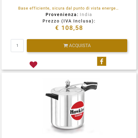
Base efficiente, sicura dal punto di vista energetico, ha un sistema di regolazione della pressione, è una pentola a pressione versatile che puoi usarlo su piani cottura elettrici, gas domestici, fornelli alogeni, piani cottura in ceramica e a induzione.
Provenienza:
India
Prezzo (IVA Inclusa):
€ 108,58
Quantità
ACQUISTA
Condividi su