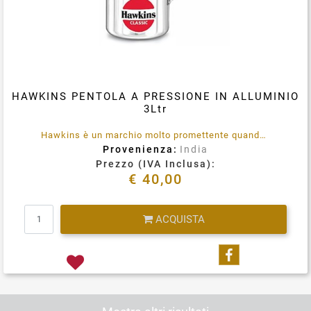
HAWKINS PENTOLA A PRESSIONE IN ALLUMINIO
3Ltr
Hawkins è un marchio molto promettente quando si tratta delle sue classiche pentole a pressione. E' prodotto utilizzando materiali di qualità garantita e tecniche avanzate, che li rendono conformi allo standard.
Provenienza:
India
Prezzo (IVA Inclusa):
€ 40,00
Quantità
ACQUISTA
Condividi su