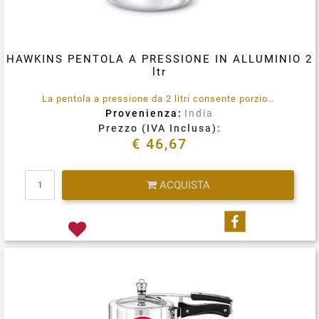
HAWKINS PENTOLA A PRESSIONE IN ALLUMINIO 2
ltr
La pentola a pressione da 2 litri consente porzioni abbondanti per due persone, può essere utilizzata per tutti i tipi di cucine e ricette, indiane, europee, cinesi e nordamericane.
Provenienza:
India
Prezzo (IVA Inclusa):
€ 46,67
Quantità
ACQUISTA
Condividi su