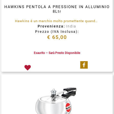
HAWKINS PENTOLA A PRESSIONE IN ALLUMINIO
8Ltr
Hawkins è un marchio molto promettente quando si tratta delle sue classiche pentole a pressione. E' prodotto utilizzando materiali di qualità garantita e tecniche avanzate, che li rendono conformi allo standard.
Provenienza:
India
Prezzo (IVA Inclusa):
€ 65,00
Esaurito – Sarà Presto Disponibile
Condividi su