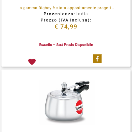
La gamma Bigboy è stata appositamente progettata per cuocere rapidamente grandi quantità di cibo. È particolarmente utile in ristoranti, hotel, mense di fabbriche, ospedali, scuole, college, e anche le mense di molti istituti governativi civili, militari.
Provenienza:
India
Prezzo (IVA Inclusa):
€ 74,99
Esaurito – Sarà Presto Disponibile
Condividi su