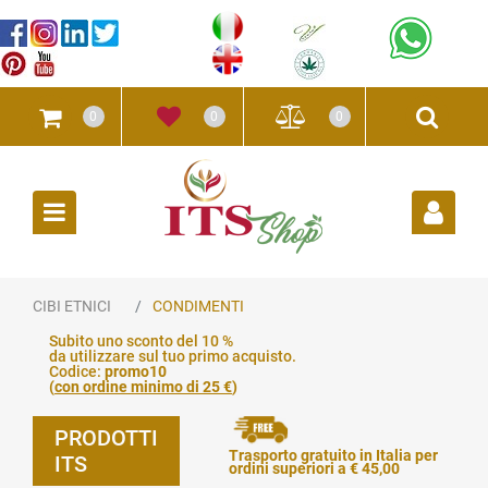
0
0
0
Open
CIBI ETNICI
CONDIMENTI
Subito uno sconto del 10 %
da utilizzare sul tuo primo acquisto.
Codice:
promo10
(
con ordine minimo di 25 €
)
PRODOTTI
Trasporto gratuito in Italia per
ITS
ordini superiori a € 45,00