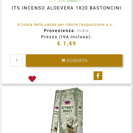
ITS INCENSO ALOEVERA 1X20 BASTONCINI
A tutela della salute per ridurre l'esposizione a sostanze emesse durante la combustione (quali benzene e toluene) utilizzare in locali opportunamente ventilati, in maniera assolutamente saltuaria.
Provenienza:
India
Prezzo (IVA Inclusa):
€ 1,49
Quantità
ACQUISTA
Condividi su