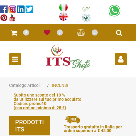
0
0
0
Open
Catalogo Articoli
INCENSI
Subito uno sconto del 10 %
da utilizzare sul tuo primo acquisto.
Codice:
promo10
(
con ordine minimo di 25 €
)
PRODOTTI
Trasporto gratuito in Italia per
ITS
ordini superiori a € 45,00