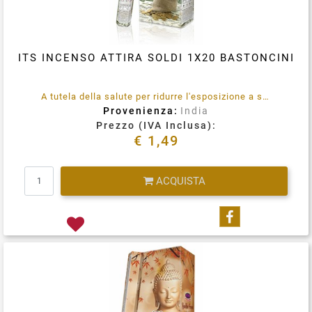
ITS INCENSO ATTIRA SOLDI 1X20 BASTONCINI
A tutela della salute per ridurre l'esposizione a sostanze emesse durante la combustione (quali benzene e toluene) utilizzare in locali opportunamente ventilati, in maniera assolutamente saltuaria.
Provenienza:
India
Prezzo (IVA Inclusa):
€ 1,49
Quantità
ACQUISTA
Condividi su