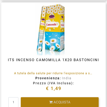
Condividi su
ITS INCENSO CAMOMILLA 1X20 BASTONCINI
A tutela della salute per ridurre l'esposizione a sostanze emesse durante la combustione (quali benzene e toluene) utilizzare in locali opportunamente ventilati, in maniera assolutamente saltuaria.
Provenienza:
India
Prezzo (IVA Inclusa):
€ 1,49
Quantità
ACQUISTA