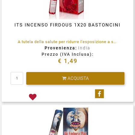
ITS INCENSO FIRDOUS 1X20 BASTONCINI
A tutela della salute per ridurre l'esposizione a sostanze emesse durante la combustione (quali benzene e toluene) utilizzare in locali opportunamente ventilati, in maniera assolutamente saltuaria.
Provenienza:
India
Prezzo (IVA Inclusa):
€ 1,49
Quantità
ACQUISTA
Condividi su