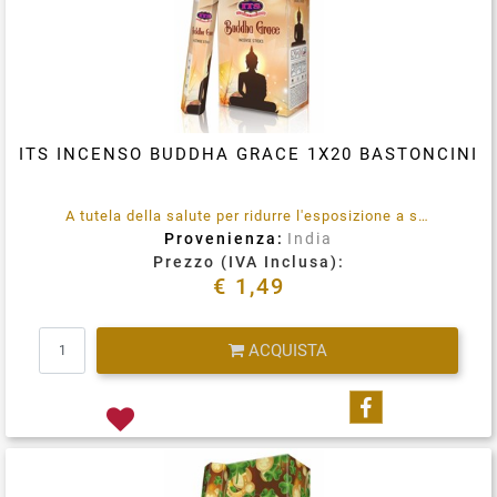
ITS INCENSO BUDDHA GRACE 1X20 BASTONCINI
A tutela della salute per ridurre l'esposizione a sostanze emesse durante la combustione (quali benzene e toluene) utilizzare in locali opportunamente ventilati, in maniera assolutamente saltuaria.
Provenienza:
India
Prezzo (IVA Inclusa):
€ 1,49
Quantità
ACQUISTA
Condividi su