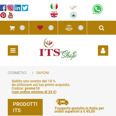
0
0
0
Open
COSMETICI
SAPONI
Subito uno sconto del 10 %
da utilizzare sul tuo primo acquisto.
Codice:
promo10
(
con ordine minimo di 25 €
)
PRODOTTI
Trasporto gratuito in Italia per
ITS
ordini superiori a € 45,00