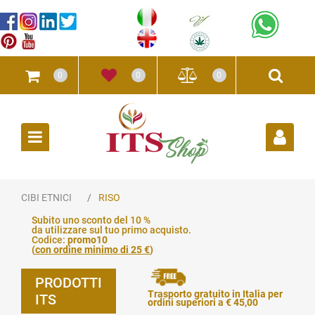
0
0
0
Open
CIBI ETNICI
RISO
Subito uno sconto del 10 %
da utilizzare sul tuo primo acquisto.
Codice:
promo10
(
con ordine minimo di 25 €
)
PRODOTTI
Trasporto gratuito in Italia per
ITS
ordini superiori a € 45,00