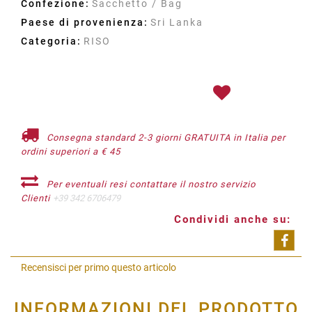
Confezione:
Sacchetto / Bag
Paese di provenienza:
Sri Lanka
Categoria:
RISO
Consegna standard 2-3 giorni GRATUITA in Italia per
ordini superiori a € 45
Per eventuali resi contattare il nostro servizio
Clienti
+39 342 6706479
Condividi anche su:
Shar
Recensisci per primo questo articolo
INFORMAZIONI DEL PRODOTTO