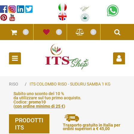
0
0
0
Open
RISO
ITS COLOMBO RISO - SUDURU SAMBA 1 KG
Subito uno sconto del 10 %
da utilizzare sul tuo primo acquisto.
Codice:
promo10
(
con ordine minimo di 25 €
)
PRODOTTI
Trasporto gratuito in Italia per
ITS
ordini superiori a € 45,00