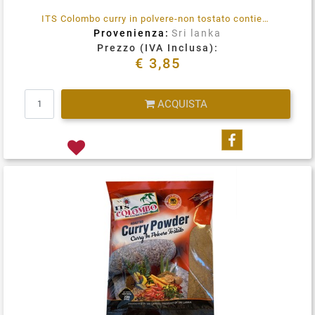
ITS Colombo curry in polvere-non tostato contiene Polvere di coriandolo, cumino, semi di finocchio, curcuma, senape, pepe nero, fieno greco, foglie di curry, foglie di pandanoeci verdi, cardamomo, chiodi di garofano, cannella, citronella, riso rosso
Provenienza:
Sri lanka
Prezzo (IVA Inclusa):
€ 3,85
Quantità
ACQUISTA
Condividi su