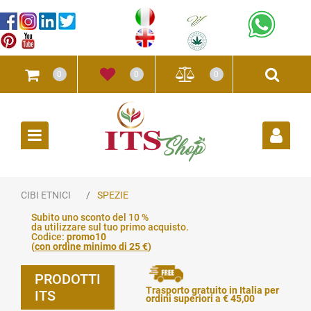
0
0
0
Open
CIBI ETNICI
SPEZIE
Subito uno sconto del 10 %
da utilizzare sul tuo primo acquisto.
Codice:
promo10
(
con ordine minimo di 25 €
)
PRODOTTI
Trasporto gratuito in Italia per
ITS
ordini superiori a € 45,00