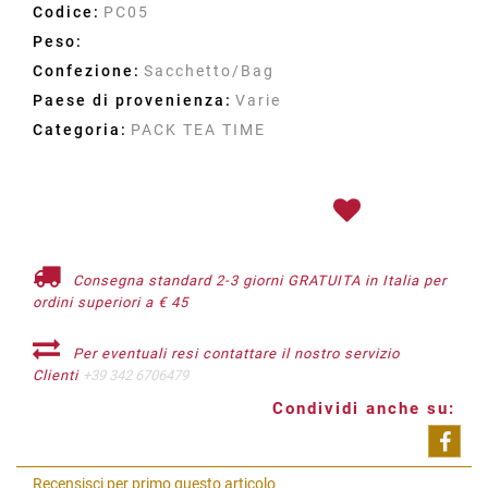
Codice:
PC05
Peso:
Confezione:
Sacchetto/Bag
Paese di provenienza:
Varie
Categoria:
PACK TEA TIME
Consegna standard 2-3 giorni GRATUITA in Italia per
ordini superiori a € 45
Per eventuali resi contattare il nostro servizio
Clienti
+39 342 6706479
Condividi anche su:
Shar
Recensisci per primo questo articolo