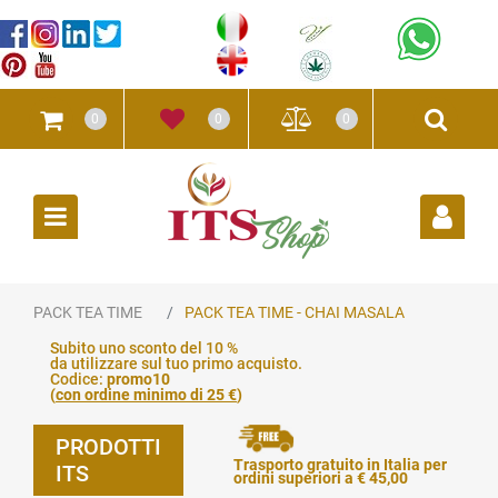
0
0
0
Open
PACK TEA TIME
PACK TEA TIME - CHAI MASALA
Subito uno sconto del 10 %
da utilizzare sul tuo primo acquisto.
Codice:
promo10
(
con ordine minimo di 25 €
)
PRODOTTI
Trasporto gratuito in Italia per
ITS
ordini superiori a € 45,00