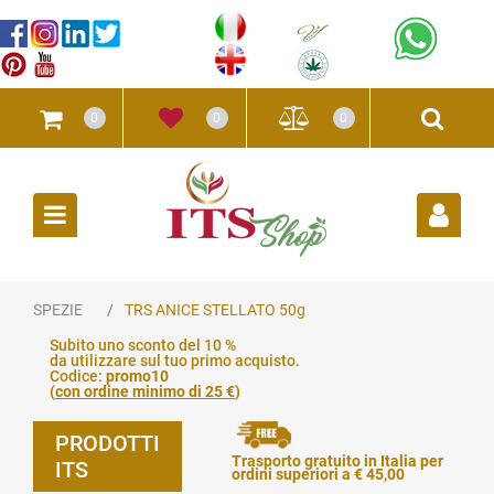
0
0
0
Open
SPEZIE
TRS ANICE STELLATO 50g
Subito uno sconto del 10 %
da utilizzare sul tuo primo acquisto.
Codice:
promo10
(
con ordine minimo di 25 €
)
PRODOTTI
Trasporto gratuito in Italia per
ITS
ordini superiori a € 45,00