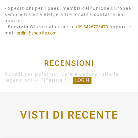
- Spedizioni per i paesi membri dell’Unione Europea
sempre tramite BRT, e altre località contattare il
nostro
Servizio Clienti
al numero
+39 3426706479
oppure e-
mail
ordini@shop-its.com
RECENSIONI
Accedi per poter scrivere e vedere tutte le
recensioni -- Effettua il
LOGIN
VISTI DI RECENTE