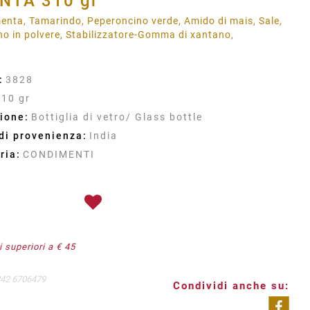
NTA 310 gr
i menta, Tamarindo, Peperoncino verde, Amido di mais, Sale,
ino in polvere, Stabilizzatore-Gomma di xantano,
:
3828
310 gr
ione:
Bottiglia di vetro/ Glass bottle
di provenienza:
India
ria:
CONDIMENTI
 superiori a € 45
342 6706479
Condividi anche su: