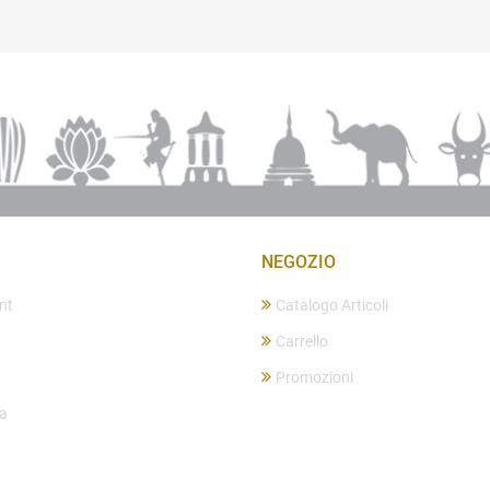
NEGOZIO
nt
Catalogo Articoli
Carrello
Promozioni
ta