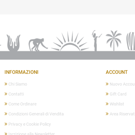
INFORMAZIONI
ACCOUNT
Chi Siamo
Nuovo Accou
Contatti
Gift Card
Come Ordinare
Wishlist
Condizioni Generali di Vendita
Area Riserva
Privacy e Cookie Policy
Iscrizione alla Newsletter