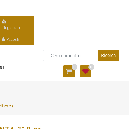
Registrati
Accedi
0
0
RI
di 25 €
)