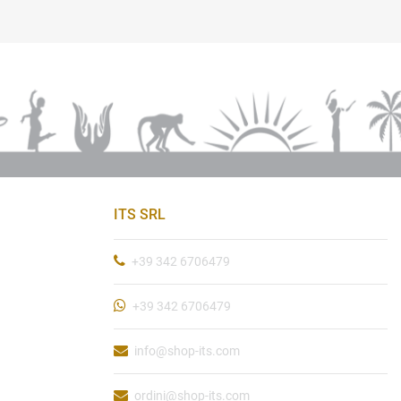
ITS SRL
+39 342 6706479
+39 342 6706479
info@shop-its.com
ordini@shop-its.com