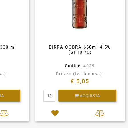
330 ml
BIRRA COBRA 660ml 4.5%
(GP10,70)
Codice:
4029
sa):
Prezzo (Iva inclusa):
€ 5,05
Quantità
TA
ACQUISTA