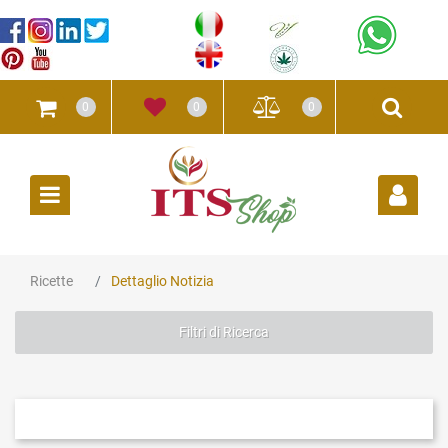
0
0
0
Open
Ricette
Dettaglio Notizia
Filtri di Ricerca