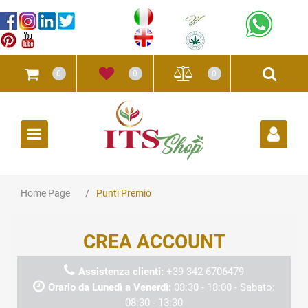
0
0
0
Open
Home Page
Punti Premio
CREA ACCOUNT
Assistenza clienti:
+39 342 6706479
Orario da Lunedì a Venerdì:
08:30 - 18:00 - Sabato:
08:30 - 13:30