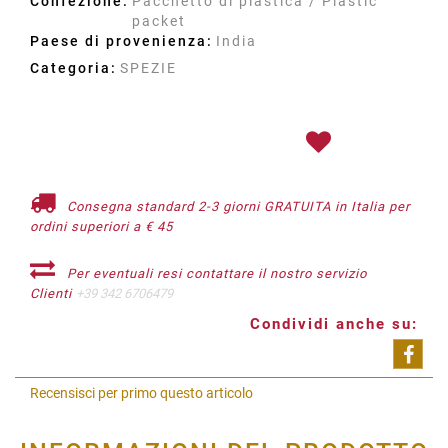
Confezione:
Pacchetto di plastica / Plastic
packet
Paese di provenienza:
India
Categoria:
SPEZIE
Consegna standard 2-3 giorni GRATUITA in Italia per
ordini superiori a € 45
Per eventuali resi contattare il nostro servizio
Clienti
+39 342 6706479
Condividi anche su:
Shar
Recensisci per primo questo articolo