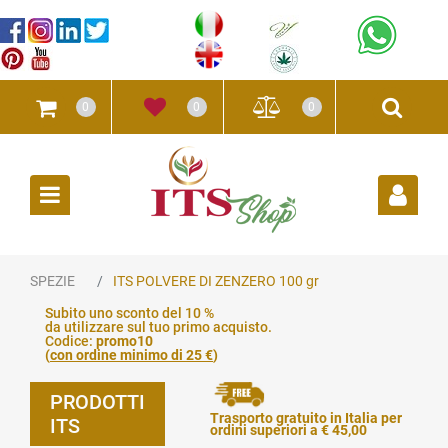
0
0
0
Open
SPEZIE
ITS POLVERE DI ZENZERO 100 gr
Subito uno sconto del 10 %
da utilizzare sul tuo primo acquisto.
Codice:
promo10
(
con ordine minimo di 25 €
)
PRODOTTI
Trasporto gratuito in Italia per
ITS
ordini superiori a € 45,00