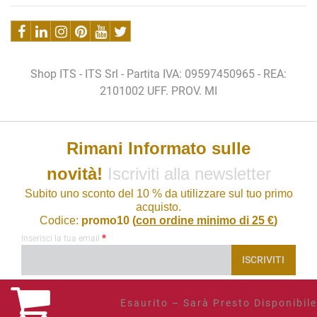
Shop ITS - ITS Srl - Partita IVA: 09597450965 - REA:
2101002 UFF. PROV. MI
Rimani Informato sulle
novità!
Iscriviti alla newsletter
Subito uno sconto del 10 % da utilizzare sul tuo primo
acquisto.
Codice:
promo10 (
con ordine minimo di 25 €
)
*
Inserisci la tua email
Esaurito – Sarà Presto Disponibile