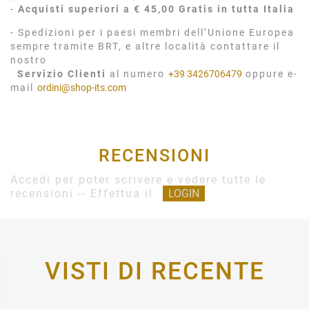
-
Acquisti superiori a € 45,00 Gratis in tutta Italia
- Spedizioni per i paesi membri dell’Unione Europea
sempre tramite BRT, e altre località contattare il
nostro
Servizio Clienti
al numero
+39 3426706479
oppure e-
mail
ordini@shop-its.com
RECENSIONI
Accedi per poter scrivere e vedere tutte le
recensioni -- Effettua il
LOGIN
VISTI DI RECENTE