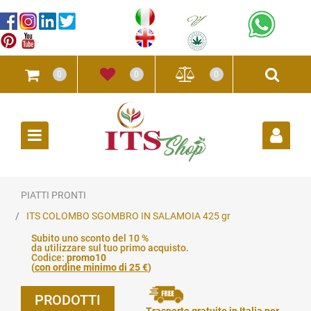
0
0
0
Open
PIATTI PRONTI
ITS COLOMBO SGOMBRO IN SALAMOIA 425 gr
Subito uno sconto del 10 %
da utilizzare sul tuo primo acquisto.
Codice:
promo10
(
con ordine minimo di 25 €
)
PRODOTTI