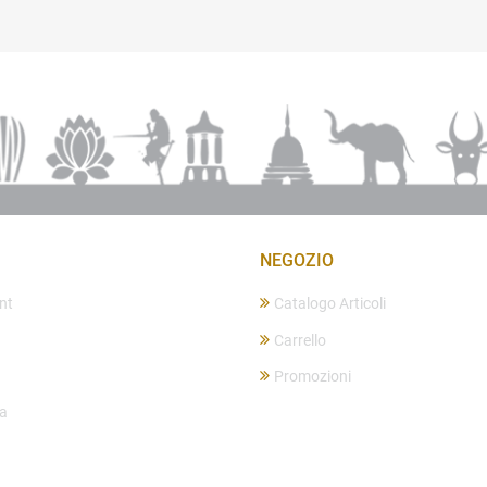
NEGOZIO
nt
Catalogo Articoli
Carrello
Promozioni
ta