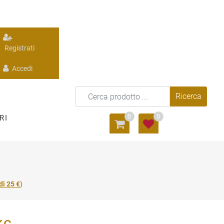
Registrati
Accedi
0
0
RI
di 25 €
)