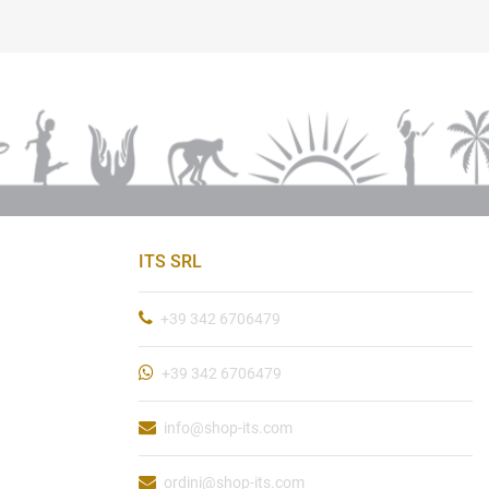
ITS SRL
+39 342 6706479
+39 342 6706479
info@shop-its.com
ordini@shop-its.com