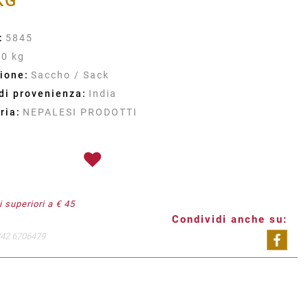
KG
:
5845
10 kg
ione:
Saccho / Sack
di provenienza:
India
ria:
NEPALESI PRODOTTI
 superiori a € 45
Condividi anche su:
342 6706479
Shar