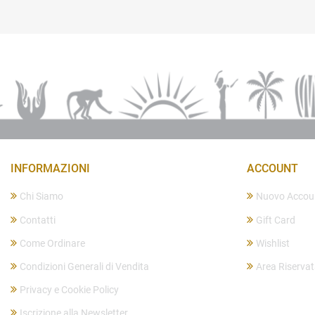
INFORMAZIONI
ACCOUNT
Chi Siamo
Nuovo Accou
Contatti
Gift Card
Come Ordinare
Wishlist
Condizioni Generali di Vendita
Area Riserva
Privacy e Cookie Policy
Iscrizione alla Newsletter