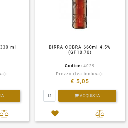
330 ml
BIRRA COBRA 660ml 4.5%
(GP10,70)
Codice:
4029
sa):
Prezzo (Iva inclusa):
€ 5,05
Quantità
TA
ACQUISTA