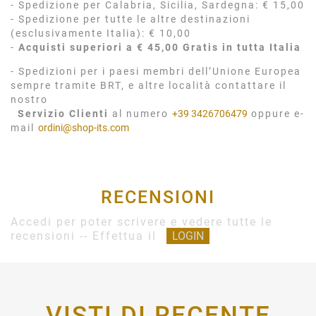
- Spedizione per Calabria, Sicilia, Sardegna: € 15,00
- Spedizione per tutte le altre destinazioni
(esclusivamente Italia): € 10,00
-
Acquisti superiori a € 45,00 Gratis in tutta Italia
- Spedizioni per i paesi membri dell’Unione Europea
sempre tramite BRT, e altre località contattare il
nostro
Servizio Clienti
al numero
+39 3426706479
oppure e-
mail
ordini@shop-its.com
RECENSIONI
Accedi per poter scrivere e vedere tutte le
recensioni -- Effettua il
LOGIN
VISTI DI RECENTE