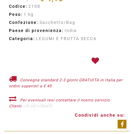
Codice:
2108
Peso:
1 kg
Confezione:
Sacchetto/Bag
Paese di provenienza:
India
Categoria:
LEGUMI E FRUTTA SECCA
Consegna standard 2-3 giorni GRATUITA in Italia per
ordini superiori a € 45
Per eventuali resi contattare il nostro servizio
Clienti
+39 342 6706479
Condividi anche su:
Shar