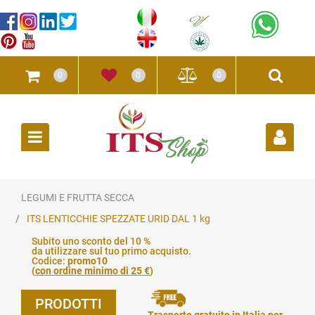
0
0
0
Open
LEGUMI E FRUTTA SECCA
ITS LENTICCHIE SPEZZATE URID DAL 1 kg
Subito uno sconto del 10 %
da utilizzare sul tuo primo acquisto.
Codice:
promo10
(
con ordine minimo di 25 €
)
PRODOTTI