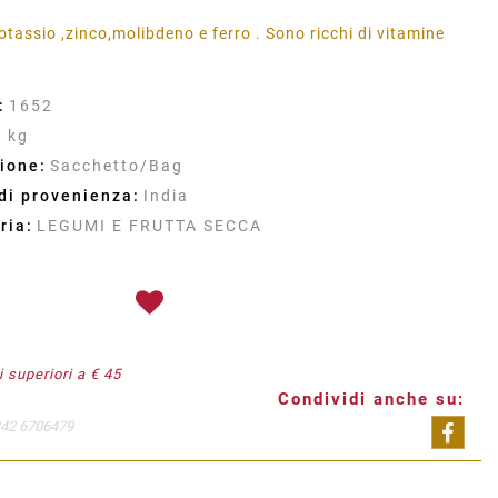
tassio ,zinco,molibdeno e ferro . Sono ricchi di vitamine
:
1652
1 kg
ione:
Sacchetto/Bag
di provenienza:
India
ria:
LEGUMI E FRUTTA SECCA
 superiori a € 45
Condividi anche su:
342 6706479
Shar