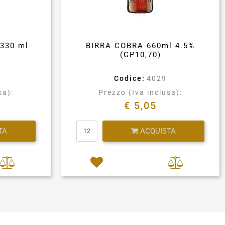
330 ml
BIRRA COBRA 660ml 4.5%
(GP10,70)
Codice:
4029
sa):
Prezzo (Iva inclusa):
€ 5,05
Quantità
TA
ACQUISTA