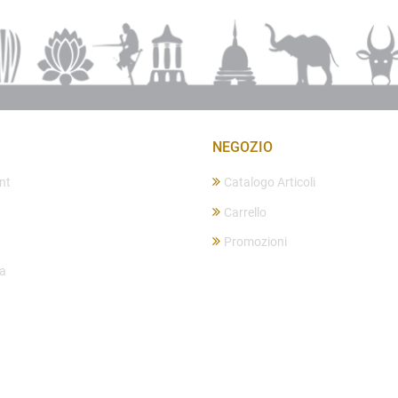
NEGOZIO
nt
Catalogo Articoli
Carrello
Promozioni
ta