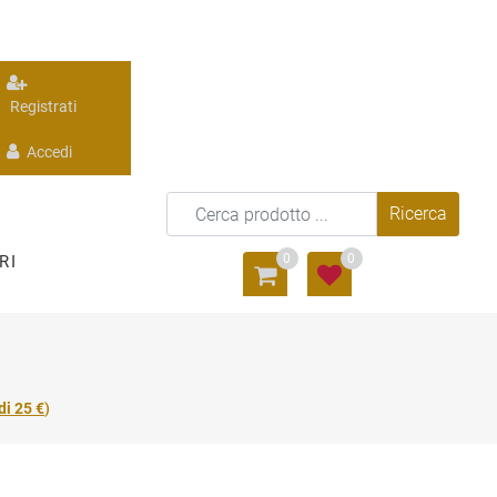
Registrati
Accedi
0
0
RI
di 25 €
)