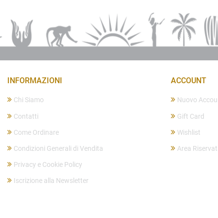
INFORMAZIONI
ACCOUNT
Chi Siamo
Nuovo Accou
Contatti
Gift Card
Come Ordinare
Wishlist
Condizioni Generali di Vendita
Area Riserva
Privacy e Cookie Policy
Iscrizione alla Newsletter