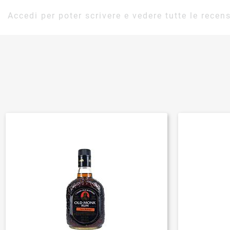
Accedi per poter scrivere e vedere tutte le recens