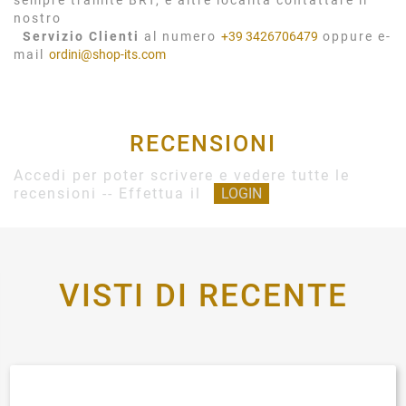
sempre tramite BRT, e altre località contattare il
nostro
Servizio Clienti
al numero
+39 3426706479
oppure e-
mail
ordini@shop-its.com
RECENSIONI
Accedi per poter scrivere e vedere tutte le
recensioni -- Effettua il
LOGIN
VISTI DI RECENTE