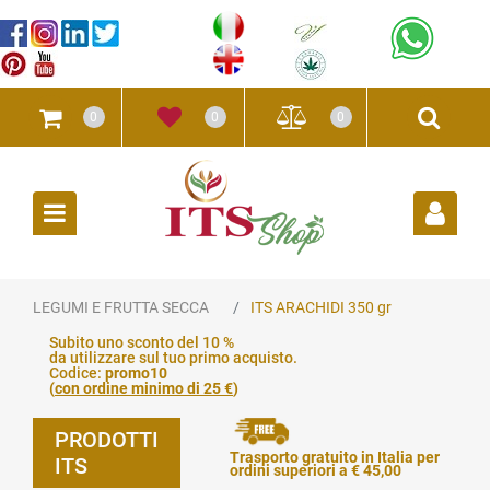
0
0
0
Open
LEGUMI E FRUTTA SECCA
ITS ARACHIDI 350 gr
Subito uno sconto del 10 %
da utilizzare sul tuo primo acquisto.
Codice:
promo10
(
con ordine minimo di 25 €
)
PRODOTTI
Trasporto gratuito in Italia per
ITS
ordini superiori a € 45,00