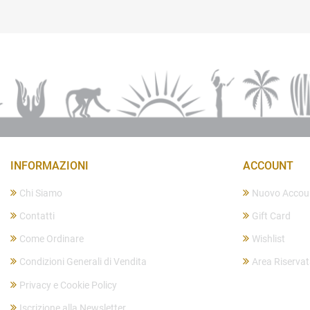
INFORMAZIONI
ACCOUNT
Chi Siamo
Nuovo Accou
Contatti
Gift Card
Come Ordinare
Wishlist
Condizioni Generali di Vendita
Area Riserva
Privacy e Cookie Policy
Iscrizione alla Newsletter