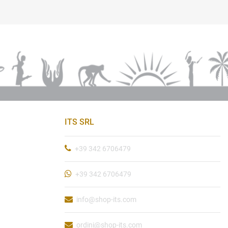
ITS SRL
+39 342 6706479
+39 342 6706479
info@shop-its.com
ordini@shop-its.com