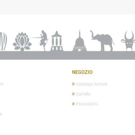
NEGOZIO
nt
Catalogo Articoli
Carrello
Promozioni
ta