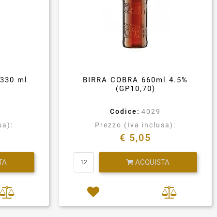
330 ml
BIRRA COBRA 660ml 4.5%
(GP10,70)
Codice:
4029
sa):
Prezzo (Iva inclusa):
€ 5,05
Quantità
TA
ACQUISTA