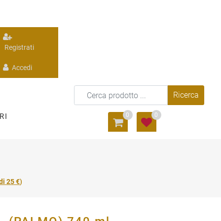
Registrati
Accedi
0
0
RI
di 25 €
)