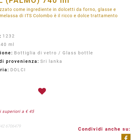
 (PALMO) 740 ml
lizzato come ingrediente in dolcetti da forno, glasse e
 melassa di ITS Colombo è il ricco e dolce trattamento
:
1232
740 ml
ione:
Bottiglia di vetro / Glass bottle
di provenienza:
Sri lanka
ria:
DOLCI
 superiori a € 45
342 6706479
Condividi anche su: