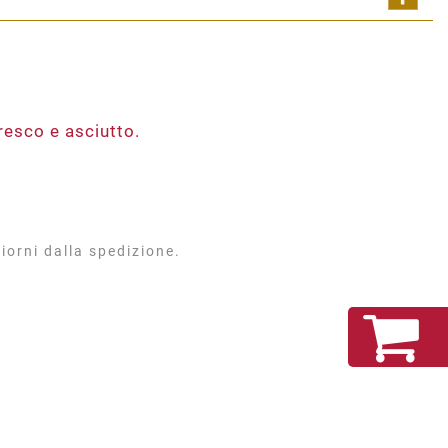
Shar
resco e asciutto.
iorni dalla spedizione.