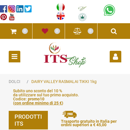
0
0
0
Open
DOLCI
DAIRY VALLEY RASMALAI TIKKI 1kg
Subito uno sconto del 10 %
da utilizzare sul tuo primo acquisto.
Codice:
promo10
(
con ordine minimo di 25 €
)
PRODOTTI
Trasporto gratuito in Italia per
ITS
ordini superiori a € 45,00