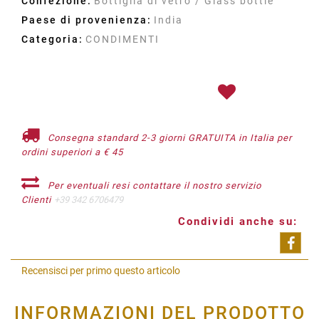
Confezione:
Bottiglia di vetro / Glass bottle
Paese di provenienza:
India
Categoria:
CONDIMENTI
Consegna standard 2-3 giorni GRATUITA in Italia per
ordini superiori a € 45
Per eventuali resi contattare il nostro servizio
Clienti
+39 342 6706479
Condividi anche su:
Shar
Recensisci per primo questo articolo
INFORMAZIONI DEL PRODOTTO