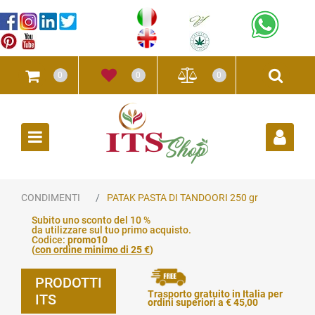
0
0
0
Open
CONDIMENTI
PATAK PASTA DI TANDOORI 250 gr
Subito uno sconto del 10 %
da utilizzare sul tuo primo acquisto.
Codice:
promo10
(
con ordine minimo di 25 €
)
PRODOTTI
Trasporto gratuito in Italia per
ITS
ordini superiori a € 45,00