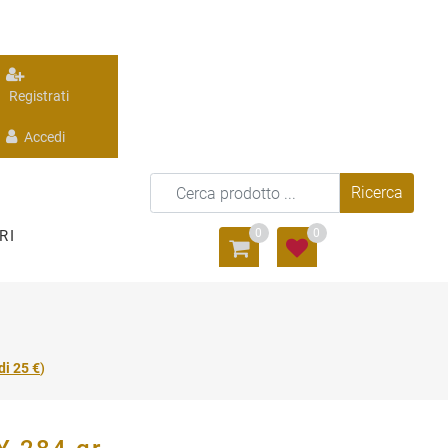
Registrati
Accedi
0
0
RI
di 25 €
)