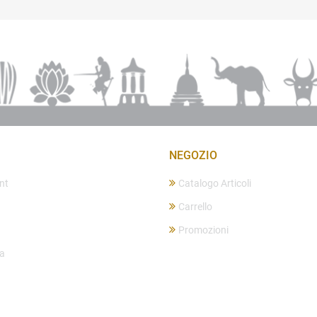
NEGOZIO
nt
Catalogo Articoli
Carrello
Promozioni
ta