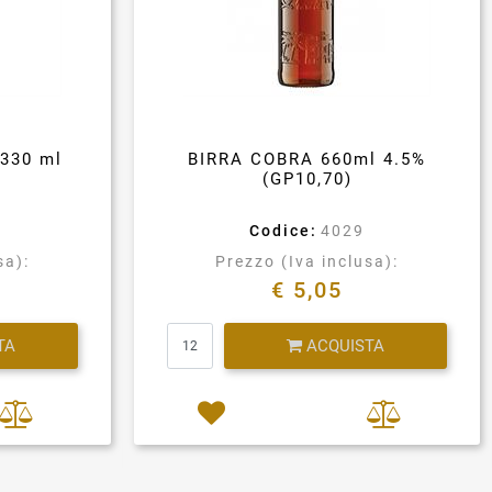
330 ml
BIRRA COBRA 660ml 4.5%
(GP10,70)
Codice:
4029
sa):
Prezzo (Iva inclusa):
€ 5,05
Quantità
TA
ACQUISTA