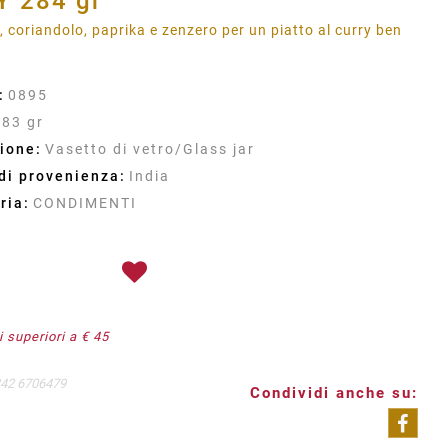
 284 gr
 coriandolo, paprika e zenzero per un piatto al curry ben
:
0895
283 gr
ione:
Vasetto di vetro/Glass jar
di provenienza:
India
ria:
CONDIMENTI
 superiori a € 45
342 6706479
Condividi anche su: