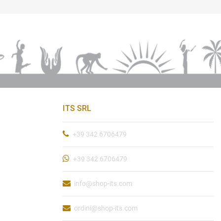
ITS SRL
+39 342 6706479
+39 342 6706479
info@shop-its.com
ordini@shop-its.com