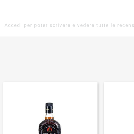
Accedi per poter scrivere e vedere tutte le recens