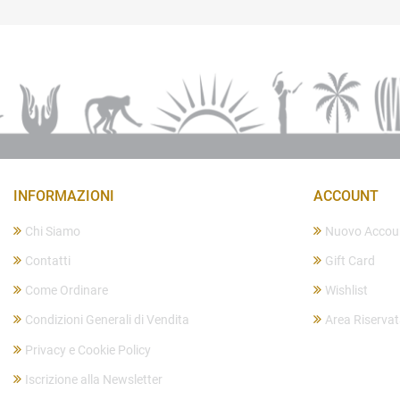
INFORMAZIONI
ACCOUNT
Chi Siamo
Nuovo Accou
Contatti
Gift Card
Come Ordinare
Wishlist
Condizioni Generali di Vendita
Area Riserva
Privacy e Cookie Policy
Iscrizione alla Newsletter