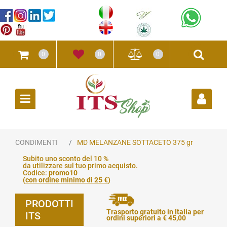
0
0
0
Open
CONDIMENTI
MD MELANZANE SOTTACETO 375 gr
Subito uno sconto del 10 %
da utilizzare sul tuo primo acquisto.
Codice:
promo10
(
con ordine minimo di 25 €
)
PRODOTTI
Trasporto gratuito in Italia per
ITS
ordini superiori a € 45,00