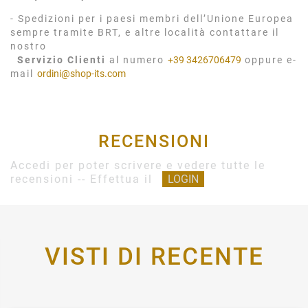
- Spedizioni per i paesi membri dell’Unione Europea
sempre tramite BRT, e altre località contattare il
nostro
Servizio Clienti
al numero
+39 3426706479
oppure e-
mail
ordini@shop-its.com
RECENSIONI
Accedi per poter scrivere e vedere tutte le
recensioni -- Effettua il
LOGIN
VISTI DI RECENTE