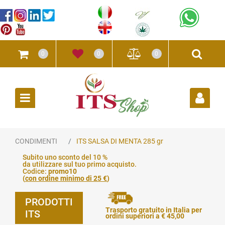
0
0
0
Open
CONDIMENTI
ITS SALSA DI MENTA 285 gr
Subito uno sconto del 10 %
da utilizzare sul tuo primo acquisto.
Codice:
promo10
(
con ordine minimo di 25 €
)
PRODOTTI
Trasporto gratuito in Italia per
ITS
ordini superiori a € 45,00