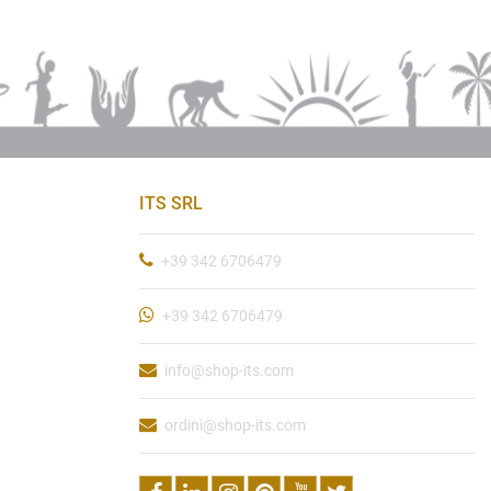
ITS SRL
+39 342 6706479
+39 342 6706479
info@shop-its.com
ordini@shop-its.com