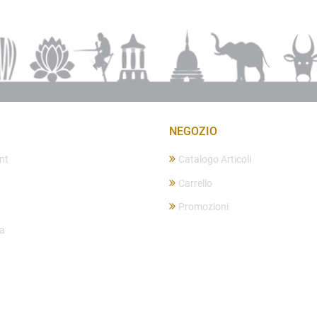
NEGOZIO
nt
Catalogo Articoli
Carrello
Promozioni
ta