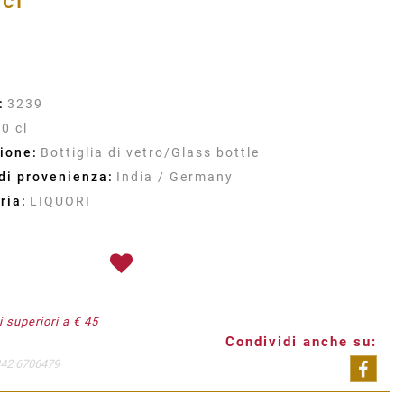
cl
:
3239
0 cl
ione:
Bottiglia di vetro/Glass bottle
di provenienza:
India / Germany
ria:
LIQUORI
 superiori a € 45
Condividi anche su:
342 6706479
Shar