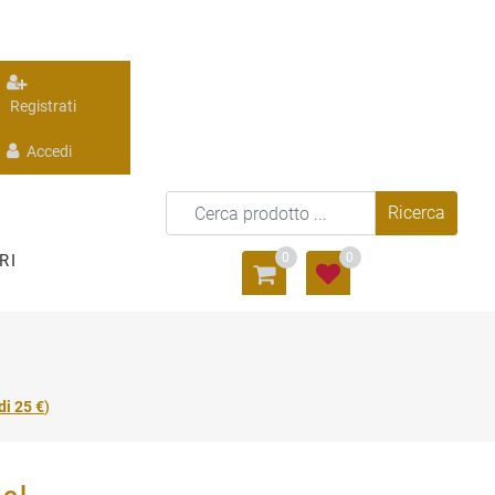
Registrati
Accedi
0
0
RI
di 25 €
)