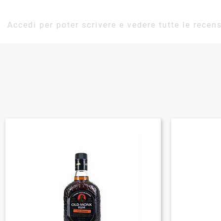
Accedi per poter scrivere e vedere tutte le recens