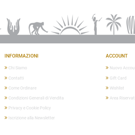
INFORMAZIONI
ACCOUNT
Chi Siamo
Nuovo Accou
Contatti
Gift Card
Come Ordinare
Wishlist
Condizioni Generali di Vendita
Area Riserva
Privacy e Cookie Policy
Iscrizione alla Newsletter