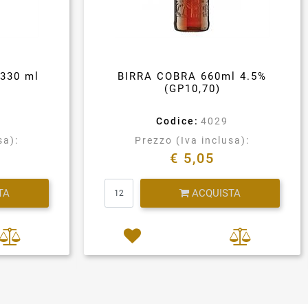
330 ml
BIRRA COBRA 660ml 4.5%
(GP10,70)
Codice:
4029
sa):
Prezzo (Iva inclusa):
€ 5,05
Quantità
TA
ACQUISTA