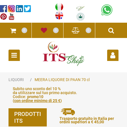
0
0
0
Open
LIQUORI
MEERA LIQUORE DI PAAN 70 cl
Subito uno sconto del 10 %
da utilizzare sul tuo primo acquisto.
Codice:
promo10
(
con ordine minimo di 25 €
)
PRODOTTI
Trasporto gratuito in Italia per
ITS
ordini superiori a € 45,00