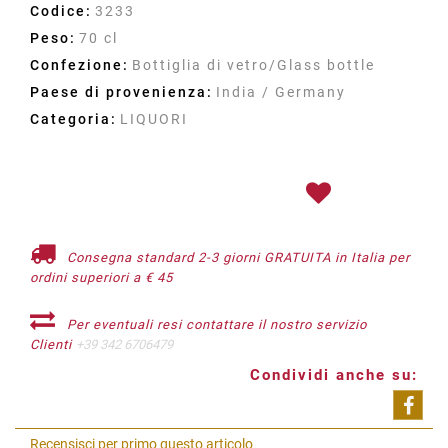
Codice:
3233
Peso:
70 cl
Confezione:
Bottiglia di vetro/Glass bottle
Paese di provenienza:
India / Germany
Categoria:
LIQUORI
Consegna standard 2-3 giorni GRATUITA in Italia per
ordini superiori a € 45
Per eventuali resi contattare il nostro servizio
Clienti
+39 342 6706479
Condividi anche su:
Shar
Recensisci per primo questo articolo