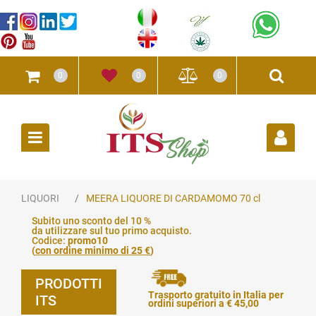
0
0
0
Open
LIQUORI
MEERA LIQUORE DI CARDAMOMO 70 cl
Subito uno sconto del 10 %
da utilizzare sul tuo primo acquisto.
Codice:
promo10
(
con ordine minimo di 25 €
)
PRODOTTI
Trasporto gratuito in Italia per
ITS
ordini superiori a € 45,00