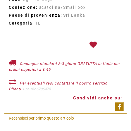
Confezione:
Scatolina/Small box
Paese di provenienza:
Sri Lanka
Categoria:
TE
Consegna standard 2-3 giorni GRATUITA in Italia per
ordini superiori a € 45
Per eventuali resi contattare il nostro servizio
Clienti
+39 342 6706479
Condividi anche su:
Shar
Recensisci per primo questo articolo