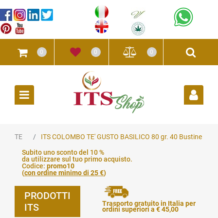
0
0
0
Open
TE
ITS COLOMBO TE' GUSTO BASILICO 80 gr. 40 Bustine
Subito uno sconto del 10 %
da utilizzare sul tuo primo acquisto.
Codice:
promo10
(
con ordine minimo di 25 €
)
PRODOTTI
Trasporto gratuito in Italia per
ITS
ordini superiori a € 45,00