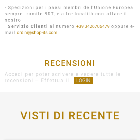
- Spedizioni per i paesi membri dell’Unione Europea
sempre tramite BRT, e altre località contattare il
nostro
Servizio Clienti
al numero
+39 3426706479
oppure e-
mail
ordini@shop-its.com
RECENSIONI
Accedi per poter scrivere e vedere tutte le
recensioni -- Effettua il
LOGIN
VISTI DI RECENTE