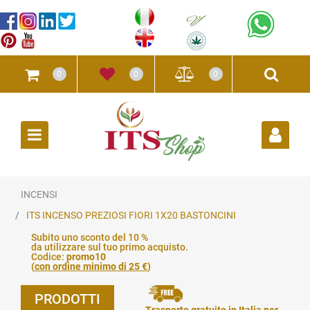
0
0
0
Open
INCENSI
ITS INCENSO PREZIOSI FIORI 1X20 BASTONCINI
Subito uno sconto del 10 %
da utilizzare sul tuo primo acquisto.
Codice:
promo10
(
con ordine minimo di 25 €
)
PRODOTTI