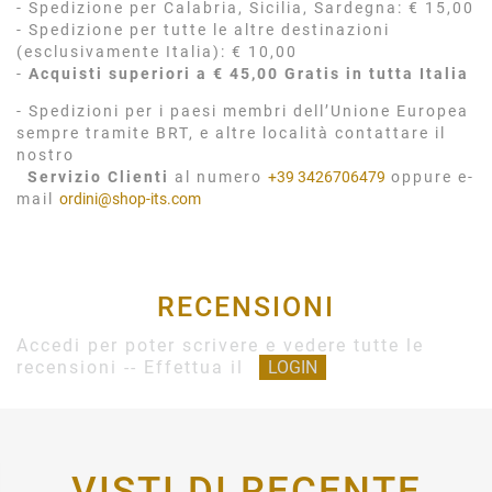
- Spedizione per Calabria, Sicilia, Sardegna: € 15,00
- Spedizione per tutte le altre destinazioni
(esclusivamente Italia): € 10,00
-
Acquisti superiori a € 45,00 Gratis in tutta Italia
- Spedizioni per i paesi membri dell’Unione Europea
sempre tramite BRT, e altre località contattare il
nostro
Servizio Clienti
al numero
+39 3426706479
oppure e-
mail
ordini@shop-its.com
RECENSIONI
Accedi per poter scrivere e vedere tutte le
recensioni -- Effettua il
LOGIN
VISTI DI RECENTE