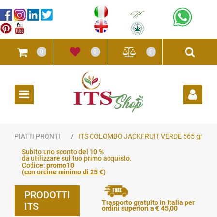
0
0
0
Open
PIATTI PRONTI
ITS COLOMBO JACKFRUIT VERDE 565 gr
Subito uno sconto del 10 %
da utilizzare sul tuo primo acquisto.
Codice:
promo10
(
con ordine minimo di 25 €
)
PRODOTTI
Trasporto gratuito in Italia per
ITS
ordini superiori a € 45,00