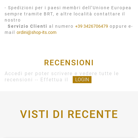
- Spedizioni per i paesi membri dell’Unione Europea
sempre tramite BRT, e altre località contattare il
nostro
Servizio Clienti
al numero
+39 3426706479
oppure e-
mail
ordini@shop-its.com
RECENSIONI
Accedi per poter scrivere e vedere tutte le
recensioni -- Effettua il
LOGIN
VISTI DI RECENTE