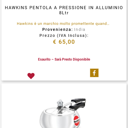
HAWKINS PENTOLA A PRESSIONE IN ALLUMINIO
8Ltr
Hawkins è un marchio molto promettente quando si tratta delle sue classiche pentole a pressione. E' prodotto utilizzando materiali di qualità garantita e tecniche avanzate, che li rendono conformi allo standard.
Provenienza:
India
Prezzo (IVA Inclusa):
€ 65,00
Esaurito – Sarà Presto Disponibile
Condividi su