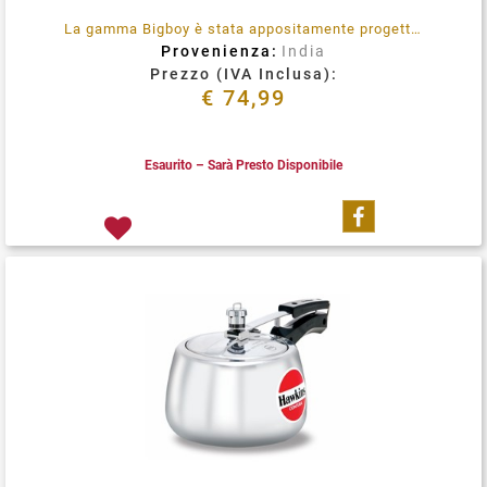
La gamma Bigboy è stata appositamente progettata per cuocere rapidamente grandi quantità di cibo. È particolarmente utile in ristoranti, hotel, mense di fabbriche, ospedali, scuole, college, e anche le mense di molti istituti governativi civili, militari.
Provenienza:
India
Prezzo (IVA Inclusa):
€ 74,99
Esaurito – Sarà Presto Disponibile
Condividi su