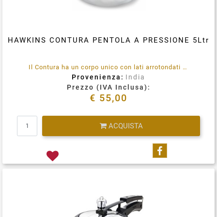
HAWKINS CONTURA PENTOLA A PRESSIONE 5Ltr
Il Contura ha un corpo unico con lati arrotondati per facilitare l'agitazione, una migliore visibilità e una facile rimozione del cibo. Per piatti difficili che richiedono molta mescolatura, Contura è la pentola ideale.
Provenienza:
India
Prezzo (IVA Inclusa):
€ 55,00
Quantità
ACQUISTA
Condividi su