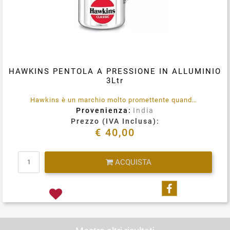
HAWKINS PENTOLA A PRESSIONE IN ALLUMINIO
3Ltr
Hawkins è un marchio molto promettente quando si tratta delle sue classiche pentole a pressione. E' prodotto utilizzando materiali di qualità garantita e tecniche avanzate, che li rendono conformi allo standard.
Provenienza:
India
Prezzo (IVA Inclusa):
€ 40,00
Quantità
ACQUISTA
Condividi su