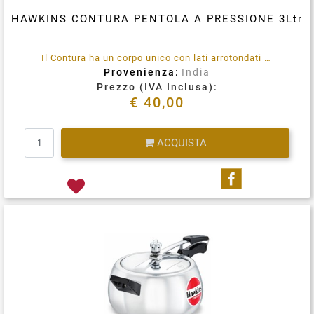
HAWKINS CONTURA PENTOLA A PRESSIONE 3Ltr
Il Contura ha un corpo unico con lati arrotondati per facilitare la mescolazione, migliore visibilità e una facile rimozione del cibo. Per piatti difficili che richiedono molta mescolatura, Contura è la pentola ideale.
Provenienza:
India
Prezzo (IVA Inclusa):
€ 40,00
Quantità
ACQUISTA
Condividi su