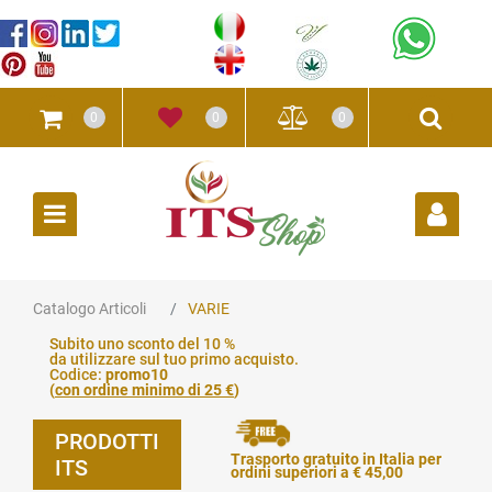
0
0
0
Open
Catalogo Articoli
VARIE
Subito uno sconto del 10 %
da utilizzare sul tuo primo acquisto.
Codice:
promo10
(
con ordine minimo di 25 €
)
PRODOTTI
Trasporto gratuito in Italia per
ITS
ordini superiori a € 45,00