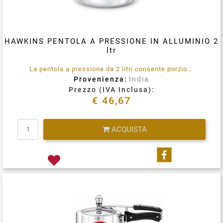
HAWKINS PENTOLA A PRESSIONE IN ALLUMINIO 2
ltr
La pentola a pressione da 2 litri consente porzioni abbondanti per due persone, può essere utilizzata per tutti i tipi di cucine e ricette, indiane, europee, cinesi e nordamericane.
Provenienza:
India
Prezzo (IVA Inclusa):
€ 46,67
Quantità
ACQUISTA
Condividi su