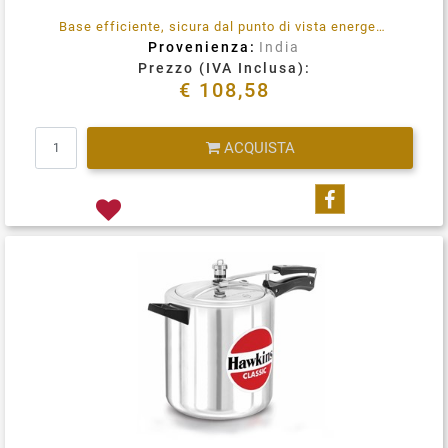
Base efficiente, sicura dal punto di vista energetico, ha un sistema di regolazione della pressione, è una pentola a pressione versatile che puoi usarlo su piani cottura elettrici, gas domestici, fornelli alogeni, piani cottura in ceramica e a induzione.
Provenienza:
India
Prezzo (IVA Inclusa):
€ 108,58
Quantità
ACQUISTA
Condividi su