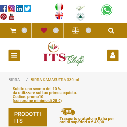
0
0
0
Open
BIRRA
BIRRA KAMASUTRA 330 ml
Subito uno sconto del 10 %
da utilizzare sul tuo primo acquisto.
Codice:
promo10
(
con ordine minimo di 25 €
)
PRODOTTI
Trasporto gratuito in Italia per
ITS
ordini superiori a € 45,00